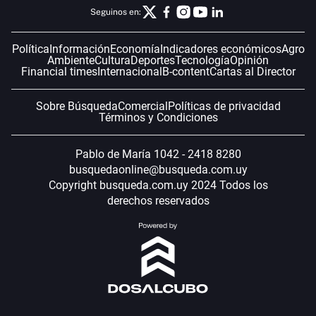
Seguinos en:
Política
Información
Economía
Indicadores económicos
Agro
Ambiente
Cultura
Deportes
Tecnología
Opinión
Financial times
Internacional
B-content
Cartas al Director
Sobre Búsqueda
Comercial
Políticas de privacidad
Términos y Condiciones
Pablo de María 1042 - 2418 8280
busquedaonline@busqueda.com.uy
Copyright busqueda.com.uy 2024 Todos los
derechos reservados