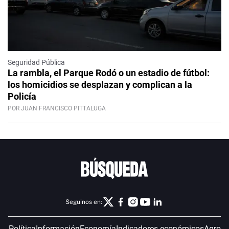
Seguridad Pública
La rambla, el Parque Rodó o un estadio de fútbol:
los homicidios se desplazan y complican a la
Policía
POR JUAN FRANCISCO PITTALUGA
Seguinos en:
Política
Información
Economía
Indicadores económicos
Agro