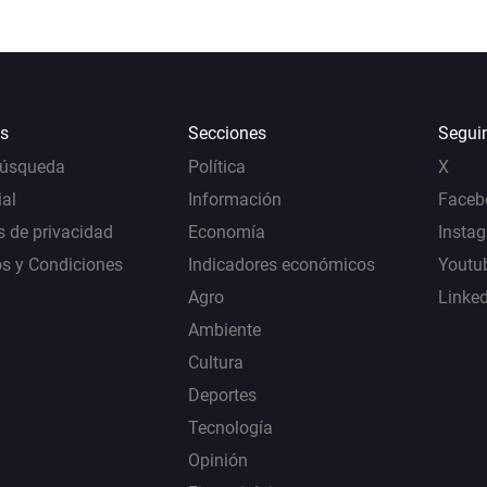
s
Secciones
Segui
Búsqueda
Política
X
al
Información
Faceb
s de privacidad
Economía
Insta
s y Condiciones
Indicadores económicos
Youtu
Agro
Linke
Ambiente
Cultura
Deportes
Tecnología
Opinión