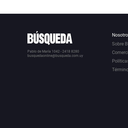
Nosotro
Sobre 
Pablo de María 1042 - 2418 8280
Comerci
busquedaonline@busqueda.com.uy
Política
Término