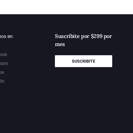
Suscribite por $299 por
nos en:
mes
ook
SUSCRIBITE
gram
be
dIn