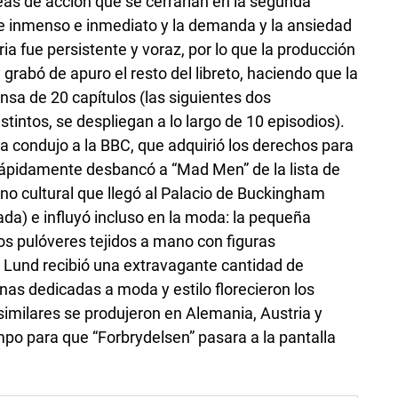
eas de acción que se cerrarían en la segunda
fue inmenso e inmediato y la demanda y la ansiedad
oria fue persistente y voraz, por lo que la producción
rabó de apuro el resto del libreto, haciendo que la
nsa de 20 capítulos (las siguientes dos
tintos, se despliegan a lo largo de 10 episodios).
a condujo a la BBC, que adquirió los derechos para
Rápidamente desbancó a “Mad Men” de la lista de
no cultural que llegó al Palacio de Buckingham
da) e influyó incluso en la moda: la pequeña
los pulóveres tejidos a mano con figuras
 Lund recibió una extravagante cantidad de
inas dedicadas a moda y estilo florecieron los
similares se produjeron en Alemania, Austria y
mpo para que “Forbrydelsen”
pasara a
la pantalla