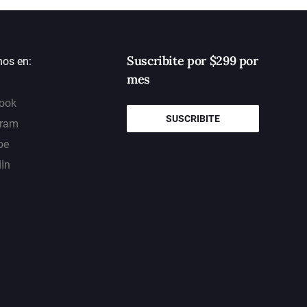
Suscribite por $299 por
nos en:
mes
ook
SUSCRIBITE
gram
be
dIn