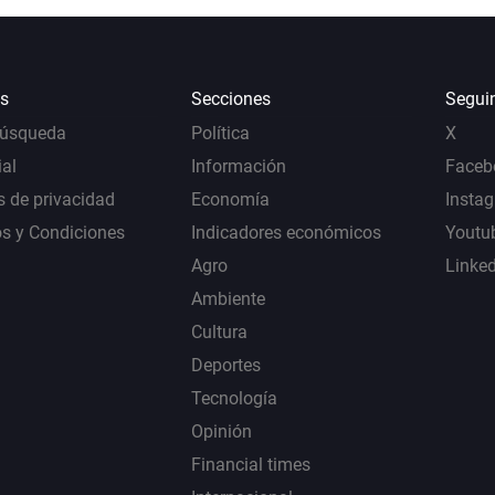
s
Secciones
Segui
Búsqueda
Política
X
al
Información
Faceb
s de privacidad
Economía
Insta
s y Condiciones
Indicadores económicos
Youtu
Agro
Linke
Ambiente
Cultura
Deportes
Tecnología
Opinión
Financial times