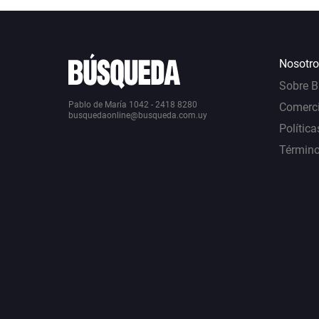
Nosotro
Sobre 
Pablo de María 1042 - 2418 8280
Comerci
busquedaonline@busqueda.com.uy
Política
Término