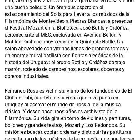
Frío, viento y llovizna. Como para quedarse en casa viendo
una buena película. Un ómnibus espera en el
estacionamiento del Solís para llevar a los músicos de la
Filarmónica de Montevideo a Piedras Blancas, a presentar
el Festival Mozart en la Biblioteca José Batlle y Ordóñez,
perteneciente al MEC, enclavada en Avenida Belloni y
Matilde Pacheco, muy cerca de la Quinta de Batlle. Un
salón abovedado con vitrinas llenas de grandes tomos y
un enorme mural batllista con figuras alegóricas de la
historia del Uruguay: el propio Batlle y Ordóñez de traje
marrón, rodeado de campesinos, escolares, docentes y
obreros industriales.
Fernando Rosa es violinista y uno de los fundadores de El
Club de Tobi, cuarteto de cuerdas que hizo punta en
Uruguay al acercar el mundo del rock al de la música
clásica. Y desde hace unos años es archivista de la
Filarmónica. Su vida gira en torno de violines y partituras,
boliches y grandes teatros, Mozart y Los Redondos. Su
misión es buscar, copiar, ordenar y distribuir las partituras
de cada uno de los músicos de la orquesta, que pueden ser