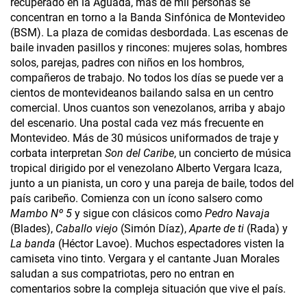
recuperado en la Aguada, más de mil personas se
concentran en torno a la Banda Sinfónica de Montevideo
(BSM). La plaza de comidas desbordada. Las escenas de
baile invaden pasillos y rincones: mujeres solas, hombres
solos, parejas, padres con niños en los hombros,
compañeros de trabajo. No todos los días se puede ver a
cientos de montevideanos bailando salsa en un centro
comercial. Unos cuantos son venezolanos, arriba y abajo
del escenario. Una postal cada vez más frecuente en
Montevideo. Más de 30 músicos uniformados de traje y
corbata interpretan
Son del Caribe
, un concierto de música
tropical dirigido por el venezolano Alberto Vergara Icaza,
junto a un pianista, un coro y una pareja de baile, todos del
país caribeño. Comienza con un ícono salsero como
Mambo Nº 5
y sigue con clásicos como
Pedro Navaja
(Blades),
Caballo viejo
(Simón Díaz),
Aparte de ti
(Rada) y
La banda
(Héctor Lavoe). Muchos espectadores visten la
camiseta vino tinto. Vergara y el cantante Juan Morales
saludan a sus compatriotas, pero no entran en
comentarios sobre la compleja situación que vive el país.