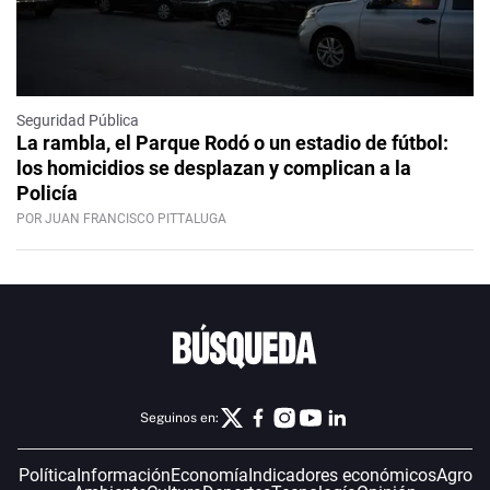
Seguridad Pública
La rambla, el Parque Rodó o un estadio de fútbol:
los homicidios se desplazan y complican a la
Policía
POR JUAN FRANCISCO PITTALUGA
Seguinos en:
Política
Información
Economía
Indicadores económicos
Agro