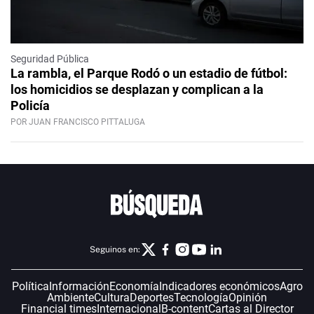
Seguridad Pública
La rambla, el Parque Rodó o un estadio de fútbol:
los homicidios se desplazan y complican a la
Policía
POR JUAN FRANCISCO PITTALUGA
Seguinos en:
Política
Información
Economía
Indicadores económicos
Agro
Ambiente
Cultura
Deportes
Tecnología
Opinión
Financial times
Internacional
B-content
Cartas al Director