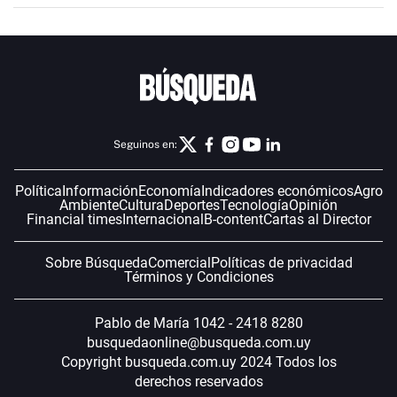
Seguinos en:
Política
Información
Economía
Indicadores económicos
Agro
Ambiente
Cultura
Deportes
Tecnología
Opinión
Financial times
Internacional
B-content
Cartas al Director
Sobre Búsqueda
Comercial
Políticas de privacidad
Términos y Condiciones
Pablo de María 1042 - 2418 8280
busquedaonline@busqueda.com.uy
Copyright busqueda.com.uy 2024 Todos los
derechos reservados