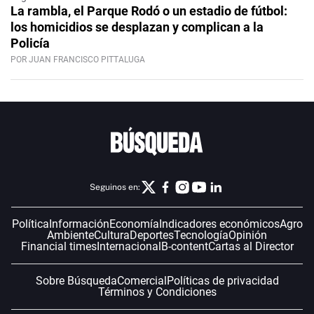
La rambla, el Parque Rodó o un estadio de fútbol:
los homicidios se desplazan y complican a la
Policía
POR JUAN FRANCISCO PITTALUGA
Seguinos en:
Política
Información
Economía
Indicadores económicos
Agro
Ambiente
Cultura
Deportes
Tecnología
Opinión
Financial times
Internacional
B-content
Cartas al Director
Sobre Búsqueda
Comercial
Políticas de privacidad
Términos y Condiciones