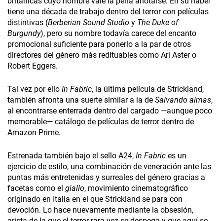
británicas cuyo nombre vale la pena anotarse. En su haber
tiene una década de trabajo dentro del terror con películas
distintivas (
Berberian Sound Studio
y
The Duke of
Burgundy
), pero su nombre todavía carece del encanto
promocional suficiente para ponerlo a la par de otros
directores del género más redituables como Ari Aster o
Robert Eggers.
Tal vez por ello
In Fabric
, la última película de Strickland,
también afronta una suerte similar a la de
Salvando almas
,
al encontrarse enterrada dentro del cargado —aunque poco
memorable— catálogo de películas de terror dentro de
Amazon Prime.
Estrenada también bajo el sello A24,
In Fabric
es un
ejercicio de estilo, una combinación de veneración ante las
puntas más entretenidas y surreales del género gracias a
facetas como el
giallo
, movimiento cinematográfico
originado en Italia en el que Strickland se para con
devoción. Lo hace nuevamente mediante la obsesión,
arista de la que el terror rara vez se despega y que aquí se