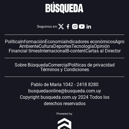
Seguinos en:
Política
Información
Economía
Indicadores económicos
Agro
Ambiente
Cultura
Deportes
Tecnología
Opinión
Financial times
Internacional
B-content
Cartas al Director
Sobre Búsqueda
Comercial
Políticas de privacidad
Términos y Condiciones
Pablo de María 1042 - 2418 8280
busquedaonline@busqueda.com.uy
Copyright busqueda.com.uy 2024 Todos los
derechos reservados