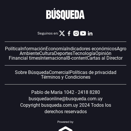
Seguinos en:
Política
Información
Economía
Indicadores económicos
Agro
Ambiente
Cultura
Deportes
Tecnología
Opinión
Financial times
Internacional
B-content
Cartas al Director
Sobre Búsqueda
Comercial
Políticas de privacidad
Términos y Condiciones
Pablo de María 1042 - 2418 8280
busquedaonline@busqueda.com.uy
Copyright busqueda.com.uy 2024 Todos los
derechos reservados