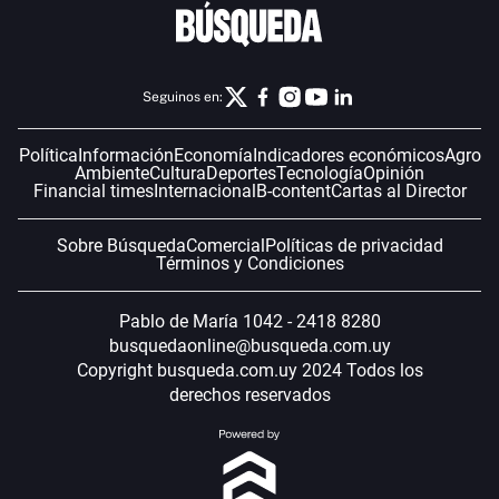
Seguinos en:
Política
Información
Economía
Indicadores económicos
Agro
Ambiente
Cultura
Deportes
Tecnología
Opinión
Financial times
Internacional
B-content
Cartas al Director
Sobre Búsqueda
Comercial
Políticas de privacidad
Términos y Condiciones
Pablo de María 1042 - 2418 8280
busquedaonline@busqueda.com.uy
Copyright busqueda.com.uy 2024 Todos los
derechos reservados