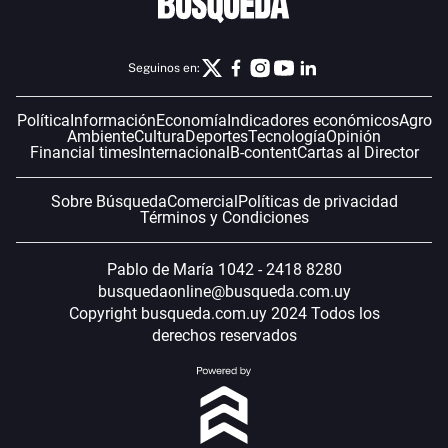
Seguinos en:
Política
Información
Economía
Indicadores económicos
Agro
Ambiente
Cultura
Deportes
Tecnología
Opinión
Financial times
Internacional
B-content
Cartas al Director
Sobre Búsqueda
Comercial
Políticas de privacidad
Términos y Condiciones
Pablo de María 1042 - 2418 8280
busquedaonline@busqueda.com.uy
Copyright busqueda.com.uy 2024 Todos los
derechos reservados