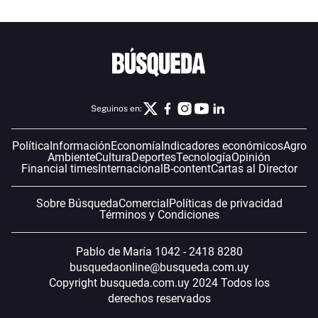
Seguinos en:
Política
Información
Economía
Indicadores económicos
Agro
Ambiente
Cultura
Deportes
Tecnología
Opinión
Financial times
Internacional
B-content
Cartas al Director
Sobre Búsqueda
Comercial
Políticas de privacidad
Términos y Condiciones
Pablo de María 1042 - 2418 8280
busquedaonline@busqueda.com.uy
Copyright busqueda.com.uy 2024 Todos los
derechos reservados