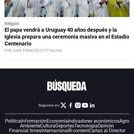
Religión
El papa vendrá a Uruguay 40 años después y la
Iglesia prepara una ceremonia masiva en el Estadio
Centenario
POR JUAN FRANCISCO PITTALUGA
Seguinos en:
Política
Información
Economía
Indicadores económicos
Agro
Ambiente
Cultura
Deportes
Tecnología
Opinión
Financial times
Internacional
B-content
Cartas al Director