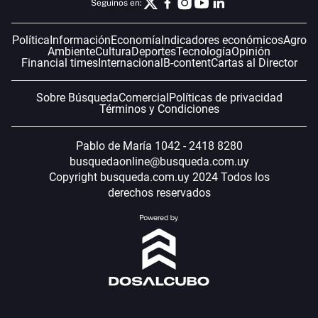
Seguinos en:
Política
Información
Economía
Indicadores económicos
Agro
Ambiente
Cultura
Deportes
Tecnología
Opinión
Financial times
Internacional
B-content
Cartas al Director
Sobre Búsqueda
Comercial
Políticas de privacidad
Términos y Condiciones
Pablo de María 1042 - 2418 8280
busquedaonline@busqueda.com.uy
Copyright busqueda.com.uy 2024 Todos los
derechos reservados