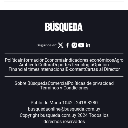
Seguinos en:
Política
Información
Economía
Indicadores económicos
Agro
Ambiente
Cultura
Deportes
Tecnología
Opinión
Financial times
Internacional
B-content
Cartas al Director
Sobre Búsqueda
Comercial
Políticas de privacidad
Términos y Condiciones
Pablo de María 1042 - 2418 8280
busquedaonline@busqueda.com.uy
Copyright busqueda.com.uy 2024 Todos los
derechos reservados