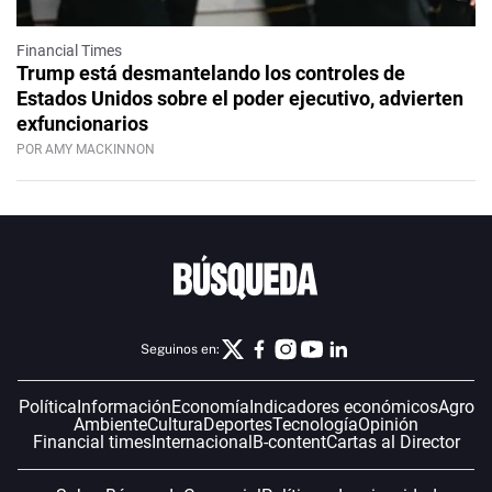
Financial Times
Trump está desmantelando los controles de
Estados Unidos sobre el poder ejecutivo, advierten
exfuncionarios
POR AMY MACKINNON
Seguinos en:
Política
Información
Economía
Indicadores económicos
Agro
Ambiente
Cultura
Deportes
Tecnología
Opinión
Financial times
Internacional
B-content
Cartas al Director