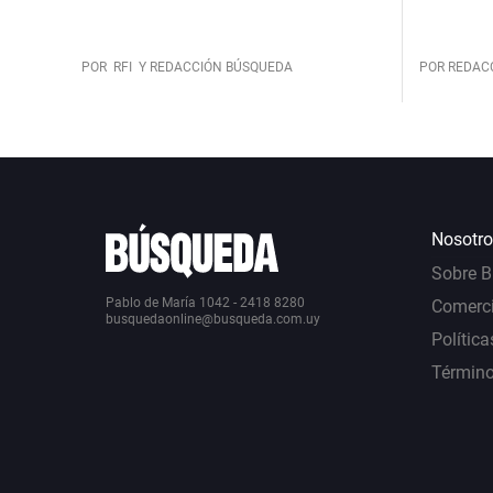
POR
RFI
Y REDACCIÓN BÚSQUEDA
POR REDAC
Nosotro
Sobre 
Pablo de María 1042 - 2418 8280
Comerci
busquedaonline@busqueda.com.uy
Política
Término