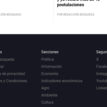
postulaciones
CIÓN BÚSQUEDA
POR REDACCIÓN BÚSQUEDA
s
Secciones
Segui
Búsqueda
Política
X
al
Información
Faceb
s de privacidad
Economía
Insta
s y Condiciones
Indicadores económicos
Youtu
Agro
Linke
Ambiente
Cultura