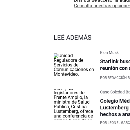
Disfrutá de acceso ilimitad
Consultá nuestras opciones
LEÉ ADEMÁS
Elon Musk
Starlink bus
reunión con 
POR
REDACCIÓN 
Caso Soledad Ba
Colegio Médi
Lustemberg p
hechos a ana
POR
LEONEL GARC