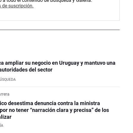
o a todo el contenido de Búsqueda y Galería.
 de suscripción.
ca ampliar su negocio en Uruguay y mantuvo una
autoridades del sector
BÚSQUEDA
rrera
co desestima denuncia contra la ministra
or no tener “narración clara y precisa” de los
lizar
ÍA