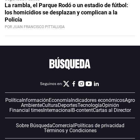
La rambla, el Parque Rodó o un estadio de fútbol:
los homicidios se desplazan y complican a la
Policía
POR JUAN FRANCISCO PITTALUGA
Seguinos en:
Política
Información
Economía
Indicadores económicos
Agro
Ambiente
Cultura
Deportes
Tecnología
Opinión
Financial times
Internacional
B-content
Cartas al Director
Sobre Búsqueda
Comercial
Políticas de privacidad
Términos y Condiciones