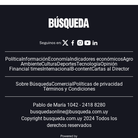
Seguinos en:
Política
Información
Economía
Indicadores económicos
Agro
Ambiente
Cultura
Deportes
Tecnología
Opinión
Financial times
Internacional
B-content
Cartas al Director
Sobre Búsqueda
Comercial
Políticas de privacidad
Términos y Condiciones
Pablo de María 1042 - 2418 8280
busquedaonline@busqueda.com.uy
Copyright busqueda.com.uy 2024 Todos los
derechos reservados