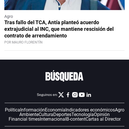
Agro
Tras fallo del TCA, Antía planteó acuerdo
extrajudicial al INC, que mantiene rescisión del
contrato de arrendamiento
POR MAURO FLORENTÍN
Seguinos en:
Política
Información
Economía
Indicadores económicos
Agro
Ambiente
Cultura
Deportes
Tecnología
Opinión
Financial times
Internacional
B-content
Cartas al Director