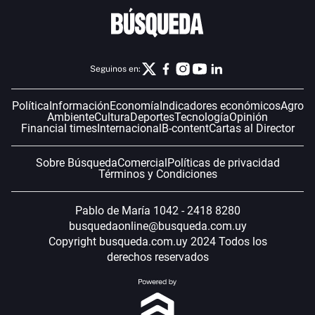
Seguinos en:
Política
Información
Economía
Indicadores económicos
Agro
Ambiente
Cultura
Deportes
Tecnología
Opinión
Financial times
Internacional
B-content
Cartas al Director
Sobre Búsqueda
Comercial
Políticas de privacidad
Términos y Condiciones
Pablo de María 1042 - 2418 8280
busquedaonline@busqueda.com.uy
Copyright busqueda.com.uy 2024 Todos los
derechos reservados