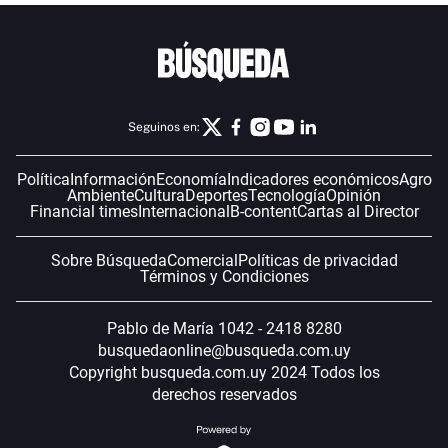
Seguinos en:
Política
Información
Economía
Indicadores económicos
Agro
Ambiente
Cultura
Deportes
Tecnología
Opinión
Financial times
Internacional
B-content
Cartas al Director
Sobre Búsqueda
Comercial
Políticas de privacidad
Términos y Condiciones
Pablo de María 1042 - 2418 8280
busquedaonline@busqueda.com.uy
Copyright busqueda.com.uy 2024 Todos los
derechos reservados