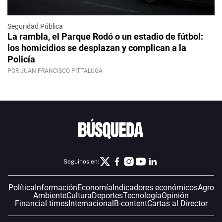
Seguridad Pública
La rambla, el Parque Rodó o un estadio de fútbol:
los homicidios se desplazan y complican a la
Policía
POR JUAN FRANCISCO PITTALUGA
Seguinos en:
Política
Información
Economía
Indicadores económicos
Agro
Ambiente
Cultura
Deportes
Tecnología
Opinión
Financial times
Internacional
B-content
Cartas al Director