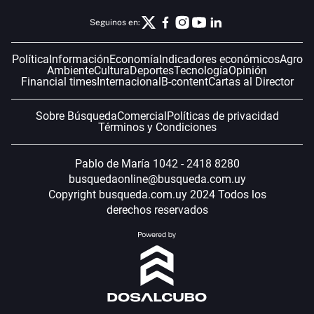
Seguinos en:
Política
Información
Economía
Indicadores económicos
Agro
Ambiente
Cultura
Deportes
Tecnología
Opinión
Financial times
Internacional
B-content
Cartas al Director
Sobre Búsqueda
Comercial
Políticas de privacidad
Términos y Condiciones
Pablo de María 1042 - 2418 8280
busquedaonline@busqueda.com.uy
Copyright busqueda.com.uy 2024 Todos los
derechos reservados