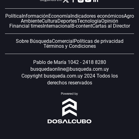
Política
Información
Economía
Indicadores económicos
Agro
Ambiente
Cultura
Deportes
Tecnología
Opinión
Financial times
Internacional
B-content
Cartas al Director
Sobre Búsqueda
Comercial
Políticas de privacidad
Términos y Condiciones
Pablo de María 1042 - 2418 8280
busquedaonline@busqueda.com.uy
Copyright busqueda.com.uy 2024 Todos los
derechos reservados