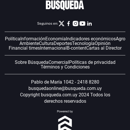
Seguinos en:
Política
Información
Economía
Indicadores económicos
Agro
Ambiente
Cultura
Deportes
Tecnología
Opinión
Financial times
Internacional
B-content
Cartas al Director
Sobre Búsqueda
Comercial
Políticas de privacidad
Términos y Condiciones
Pablo de María 1042 - 2418 8280
busquedaonline@busqueda.com.uy
Copyright busqueda.com.uy 2024 Todos los
derechos reservados