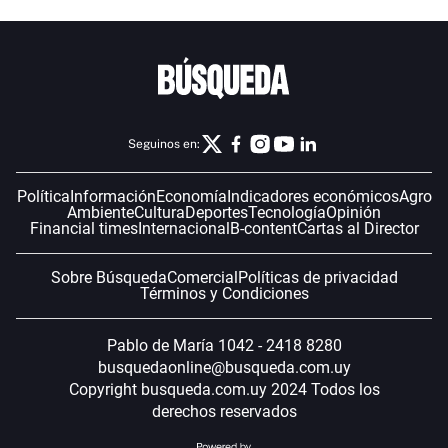
Seguinos en:
Política
Información
Economía
Indicadores económicos
Agro
Ambiente
Cultura
Deportes
Tecnología
Opinión
Financial times
Internacional
B-content
Cartas al Director
Sobre Búsqueda
Comercial
Políticas de privacidad
Términos y Condiciones
Pablo de María 1042 - 2418 8280
busquedaonline@busqueda.com.uy
Copyright busqueda.com.uy 2024 Todos los
derechos reservados