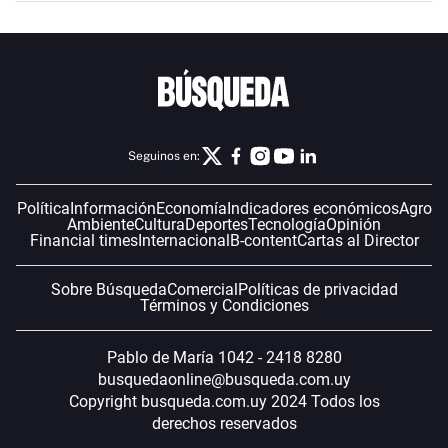
Seguinos en:
Política
Información
Economía
Indicadores económicos
Agro
Ambiente
Cultura
Deportes
Tecnología
Opinión
Financial times
Internacional
B-content
Cartas al Director
Sobre Búsqueda
Comercial
Políticas de privacidad
Términos y Condiciones
Pablo de María 1042 - 2418 8280
busquedaonline@busqueda.com.uy
Copyright busqueda.com.uy 2024 Todos los
derechos reservados