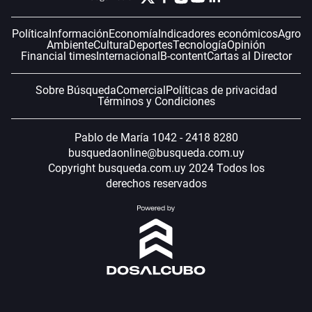
Política
Información
Economía
Indicadores económicos
Agro
Ambiente
Cultura
Deportes
Tecnología
Opinión
Financial times
Internacional
B-content
Cartas al Director
Sobre Búsqueda
Comercial
Políticas de privacidad
Términos y Condiciones
Pablo de María 1042 - 2418 8280
busquedaonline@busqueda.com.uy
Copyright busqueda.com.uy 2024 Todos los
derechos reservados