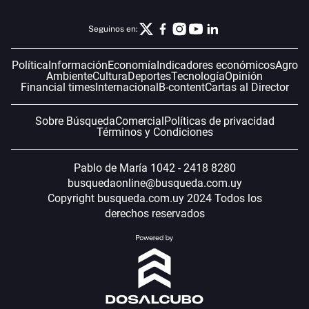
Seguinos en:
Política
Información
Economía
Indicadores económicos
Agro
Ambiente
Cultura
Deportes
Tecnología
Opinión
Financial times
Internacional
B-content
Cartas al Director
Sobre Búsqueda
Comercial
Políticas de privacidad
Términos y Condiciones
Pablo de María 1042 - 2418 8280
busquedaonline@busqueda.com.uy
Copyright busqueda.com.uy 2024 Todos los
derechos reservados