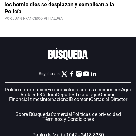
los homicidios se desplazan y complican a la
Policía
POR JUAN FRANCISCO PITTALUGA
Seguinos en:
Política
Información
Economía
Indicadores económicos
Agro
Ambiente
Cultura
Deportes
Tecnología
Opinión
Financial times
Internacional
B-content
Cartas al Director
Sobre Búsqueda
Comercial
Políticas de privacidad
Términos y Condiciones
Pablo de María 1042 - 2418 8280