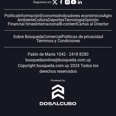
Seguinos en:
Política
Información
Economía
Indicadores económicos
Agro
Ambiente
Cultura
Deportes
Tecnología
Opinión
Financial times
Internacional
B-content
Cartas al Director
Sobre Búsqueda
Comercial
Políticas de privacidad
Términos y Condiciones
Pablo de María 1042 - 2418 8280
busquedaonline@busqueda.com.uy
Copyright busqueda.com.uy 2024 Todos los
derechos reservados