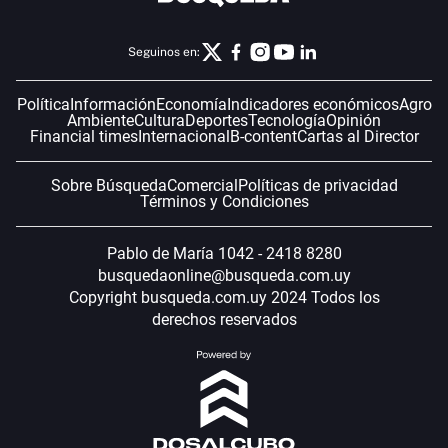
Seguinos en:
Política
Información
Economía
Indicadores económicos
Agro
Ambiente
Cultura
Deportes
Tecnología
Opinión
Financial times
Internacional
B-content
Cartas al Director
Sobre Búsqueda
Comercial
Políticas de privacidad
Términos y Condiciones
Pablo de María 1042 - 2418 8280
busquedaonline@busqueda.com.uy
Copyright busqueda.com.uy 2024 Todos los
derechos reservados