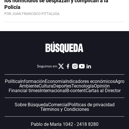
los homicidios se desplazan y complican a la
Policía
POR JUAN FRANCISCO PITTALUGA
Seguinos en:
Política
Información
Economía
Indicadores económicos
Agro
Ambiente
Cultura
Deportes
Tecnología
Opinión
Financial times
Internacional
B-content
Cartas al Director
Sobre Búsqueda
Comercial
Políticas de privacidad
Términos y Condiciones
Pablo de María 1042 - 2418 8280