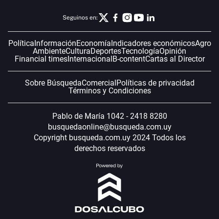
Seguinos en:
Política
Información
Economía
Indicadores económicos
Agro
Ambiente
Cultura
Deportes
Tecnología
Opinión
Financial times
Internacional
B-content
Cartas al Director
Sobre Búsqueda
Comercial
Políticas de privacidad
Términos y Condiciones
Pablo de María 1042 - 2418 8280
busquedaonline@busqueda.com.uy
Copyright busqueda.com.uy 2024 Todos los
derechos reservados