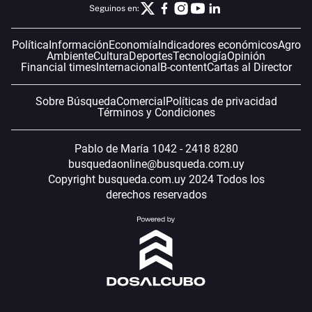
Seguinos en:
Política
Información
Economía
Indicadores económicos
Agro
Ambiente
Cultura
Deportes
Tecnología
Opinión
Financial times
Internacional
B-content
Cartas al Director
Sobre Búsqueda
Comercial
Políticas de privacidad
Términos y Condiciones
Pablo de María 1042 - 2418 8280
busquedaonline@busqueda.com.uy
Copyright busqueda.com.uy 2024 Todos los
derechos reservados