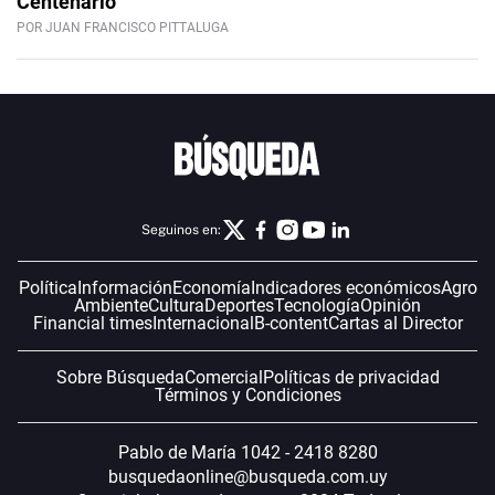
Centenario
POR JUAN FRANCISCO PITTALUGA
Seguinos en:
Política
Información
Economía
Indicadores económicos
Agro
Ambiente
Cultura
Deportes
Tecnología
Opinión
Financial times
Internacional
B-content
Cartas al Director
Sobre Búsqueda
Comercial
Políticas de privacidad
Términos y Condiciones
Pablo de María 1042 - 2418 8280
busquedaonline@busqueda.com.uy