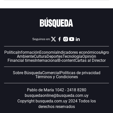
Seguinos en:
Política
Información
Economía
Indicadores económicos
Agro
Ambiente
Cultura
Deportes
Tecnología
Opinión
Financial times
Internacional
B-content
Cartas al Director
Sobre Búsqueda
Comercial
Políticas de privacidad
Términos y Condiciones
Pablo de María 1042 - 2418 8280
busquedaonline@busqueda.com.uy
Copyright busqueda.com.uy 2024 Todos los
derechos reservados