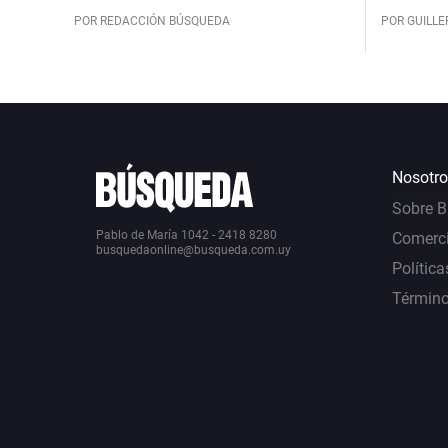
POR REDACCIÓN BÚSQUEDA
POR GUILL
Nosotro
Sobre 
Pablo de María 1042 - 2418 8280
Comerci
busquedaonline@busqueda.com.uy
Política
Término