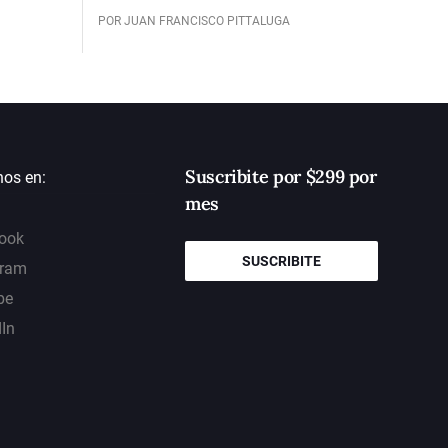
POR JUAN FRANCISCO PITTALUGA
Suscribite por $299 por
nos en:
mes
ook
SUSCRIBITE
gram
be
dIn