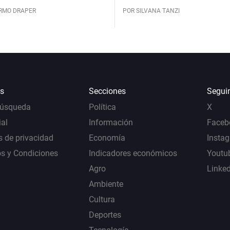
ERMO DRAPER
POR SILVANA TANZI
s
Secciones
Segui
Búsqueda
Política
X
al
Información
Faceb
s de privacidad
Economía
Insta
s y Condiciones
Indicadores económicos
Youtu
Agro
Linke
Ambiente
Cultura
Deportes