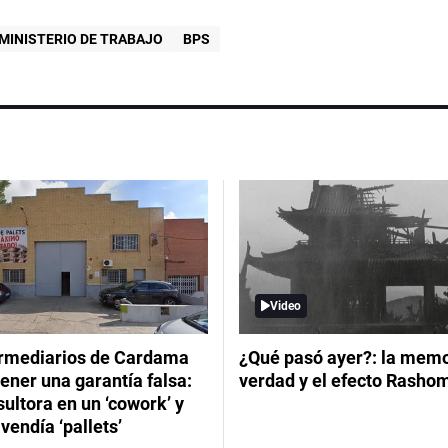
MINISTERIO DE TRABAJO
BPS
Video
ermediarios de Cardama
¿Qué pasó ayer?: la memor
ener una garantía falsa:
verdad y el efecto Rasho
ultora en un ‘cowork’ y
vendía ‘pallets’