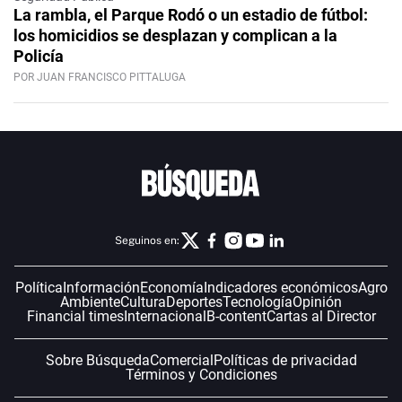
La rambla, el Parque Rodó o un estadio de fútbol:
los homicidios se desplazan y complican a la
Policía
POR JUAN FRANCISCO PITTALUGA
Seguinos en:
Política
Información
Economía
Indicadores económicos
Agro
Ambiente
Cultura
Deportes
Tecnología
Opinión
Financial times
Internacional
B-content
Cartas al Director
Sobre Búsqueda
Comercial
Políticas de privacidad
Términos y Condiciones