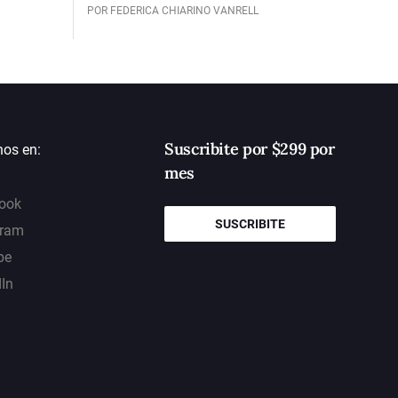
POR FEDERICA CHIARINO VANRELL
Suscribite por $299 por
nos en:
mes
ook
SUSCRIBITE
gram
be
dIn