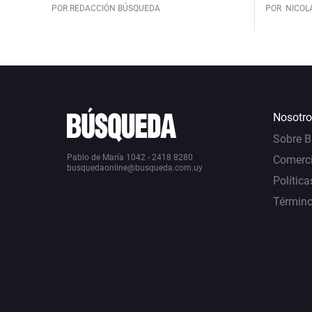
POR REDACCIÓN BÚSQUEDA
POR
NICOL
Nosotro
Sobre 
Pablo de María 1042 - 2418 8280
Comerci
busquedaonline@busqueda.com.uy
Política
Término