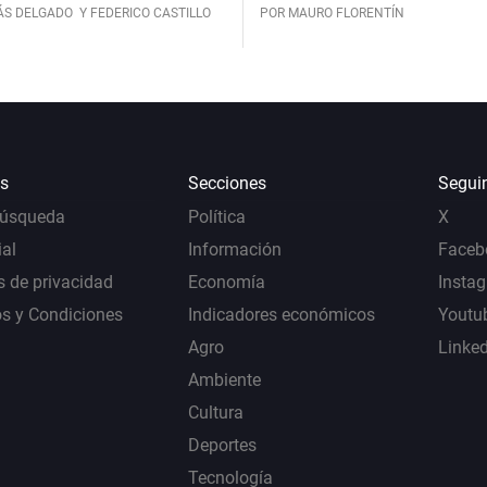
ÁS DELGADO
Y FEDERICO CASTILLO
POR MAURO FLORENTÍN
s
Secciones
Segui
Búsqueda
Política
X
al
Información
Faceb
s de privacidad
Economía
Insta
s y Condiciones
Indicadores económicos
Youtu
Agro
Linke
Ambiente
Cultura
Deportes
Tecnología