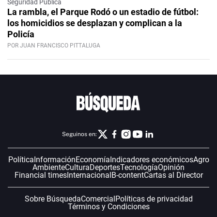
Seguridad Pública
La rambla, el Parque Rodó o un estadio de fútbol:
los homicidios se desplazan y complican a la
Policía
POR JUAN FRANCISCO PITTALUGA
Seguinos en:
Política
Información
Economía
Indicadores económicos
Agro
Ambiente
Cultura
Deportes
Tecnología
Opinión
Financial times
Internacional
B-content
Cartas al Director
Sobre Búsqueda
Comercial
Políticas de privacidad
Términos y Condiciones