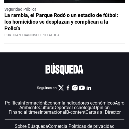
Seguridad Pública
La rambla, el Parque Rodó o un estadio de fútbol:
los homicidios se desplazan y complican a la
Policía
POR JUAN FRANCISCO PITTALUGA
Seguinos en:
Política
Información
Economía
Indicadores económicos
Agro
Ambiente
Cultura
Deportes
Tecnología
Opinión
Financial times
Internacional
B-content
Cartas al Director
Sobre Búsqueda
Comercial
Políticas de privacidad