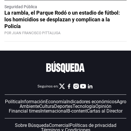
Seguridad Pública
La rambla, el Parque Rodó o un estadio de fútbol:
los homicidios se desplazan y complican a la
Policía
POR JUAN FRANCISCO PITTALUGA
Seguinos en:
Política
Información
Economía
Indicadores económicos
Agro
Ambiente
Cultura
Deportes
Tecnología
Opinión
Financial times
Internacional
B-content
Cartas al Director
Sobre Búsqueda
Comercial
Políticas de privacidad
Términos y Condiciones