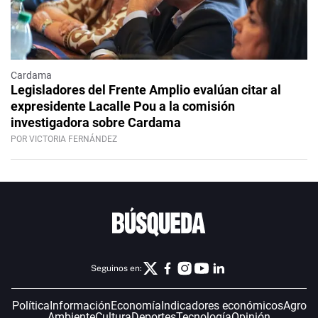
Cardama
Legisladores del Frente Amplio evalúan citar al
expresidente Lacalle Pou a la comisión
investigadora sobre Cardama
POR VICTORIA FERNÁNDEZ
Seguinos en:
Política
Información
Economía
Indicadores económicos
Agro
Ambiente
Cultura
Deportes
Tecnología
Opinión