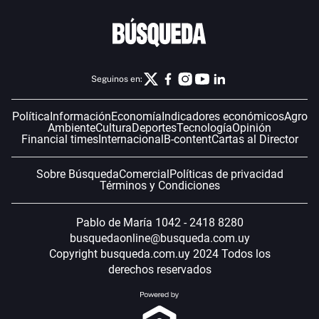
Seguinos en:
Política
Información
Economía
Indicadores económicos
Agro
Ambiente
Cultura
Deportes
Tecnología
Opinión
Financial times
Internacional
B-content
Cartas al Director
Sobre Búsqueda
Comercial
Políticas de privacidad
Términos y Condiciones
Pablo de María 1042 - 2418 8280
busquedaonline@busqueda.com.uy
Copyright busqueda.com.uy 2024 Todos los
derechos reservados