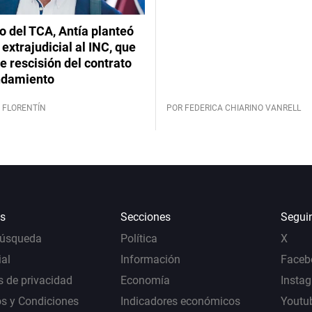
lo del TCA, Antía planteó
extrajudicial al INC, que
 rescisión del contrato
ndamiento
 FLORENTÍN
POR FEDERICA CHIARINO VANRELL
s
Secciones
Segui
Búsqueda
Política
X
al
Información
Faceb
s de privacidad
Economía
Insta
s y Condiciones
Indicadores económicos
Youtu