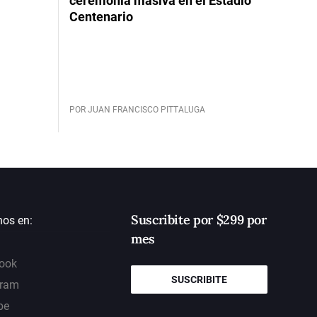
ceremonia masiva en el Estadio
Centenario
POR JUAN FRANCISCO PITTALUGA
Suscribite por $299 por
nos en:
mes
ook
SUSCRIBITE
gram
be