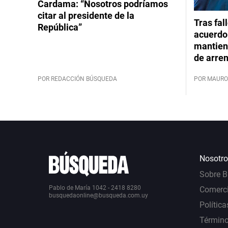
Cardama: “Nosotros podríamos
citar al presidente de la
Tras fal
República”
acuerdo 
mantiene
de arre
POR REDACCIÓN BÚSQUEDA
POR MAURO
Nosotro
Sobre 
Pablo de María 1042 - 2418 8280
Comerci
busquedaonline@busqueda.com.uy
Política
Término