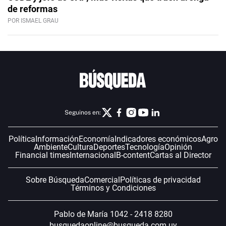
de reformas
POR ISMAEL GRAU
Seguinos en:
Política
Información
Economía
Indicadores económicos
Agro
Ambiente
Cultura
Deportes
Tecnología
Opinión
Financial times
Internacional
B-content
Cartas al Director
Sobre Búsqueda
Comercial
Políticas de privacidad
Términos y Condiciones
Pablo de María 1042 - 2418 8280
busquedaonline@busqueda.com.uy