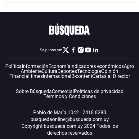
Seguinos en:
Política
Información
Economía
Indicadores económicos
Agro
Ambiente
Cultura
Deportes
Tecnología
Opinión
Financial times
Internacional
B-content
Cartas al Director
Sobre Búsqueda
Comercial
Políticas de privacidad
Términos y Condiciones
Pablo de María 1042 - 2418 8280
busquedaonline@busqueda.com.uy
Copyright busqueda.com.uy 2024 Todos los
derechos reservados